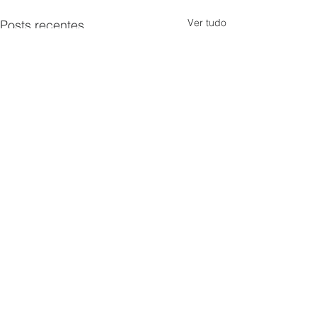
Ver tudo
Posts recentes
Sorry, the checkout page does not
support sharing
Copied to clipboard
Comentários