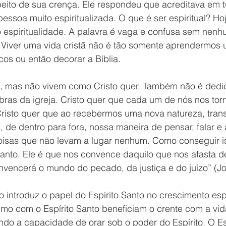
peito de sua crença. Ele respondeu que acreditava em
essoa muito espiritualizada. O que é ser espiritual? Ho
 espiritualidade. A palavra é vaga e confusa sem nen
. Viver uma vida cristã não é tão somente aprendermos
cos ou então decorar a Bíblia. 
o, mas não vivem como Cristo quer. Também não é dedic
ras da igreja. Cristo quer que cada um de nós nos to
Cristo quer que ao recebermos uma nova natureza, tra
 de dentro para fora, nossa maneira de pensar, falar e 
coisas que não levam a lugar nenhum. Como conseguir 
Santo. Ele é que nos convence daquilo que nos afasta d
nvencerá o mundo do pecado, da justiça e do juízo” (Jo
introduz o papel do Espírito Santo no crescimento espi
smo com o Espírito Santo beneficiam o crente com a vid
uindo a capacidade de orar sob o poder do Espírito. O Es