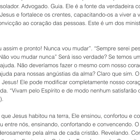
solador. Advogado. Guia. Ele é a fonte da verdadeira 
a Jesus e fortalece os crentes, capacitando-os a viver a v
convicção ao coração das pessoas. Este é um dos minist
u assim e pronto! Nunca vou mudar”. “Sempre serei pess
l. Não vou mudar nunca” Será isso verdade? Se temos u
r ajuda. Não deveríamos fazer o mesmo com nosso cor
juda para nossas angústias da alma? Claro que sim. 
: Jesus! Ele pode modificar completamente nosso coraç
ida. “Vivam pelo Espírito e de modo nenhum satisfarão 
). 
que Jesus habitou na terra, Ele ensinou, confortou e c
ou entre nós, ensinando, confortando e convencendo. O 
derosamente pela alma de cada cristão. Revelando. Co