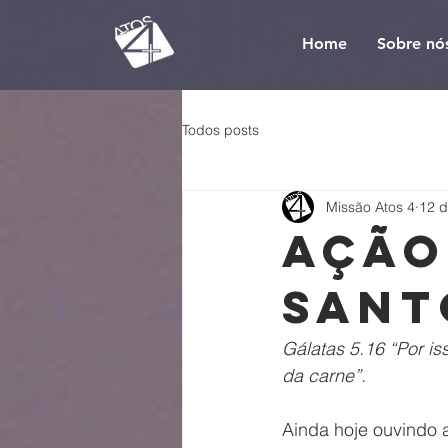
Home
Sobre nó
Todos posts
Missão Atos 4
12 d
Ação
Sant
Gálatas 5.16 “Por is
da carne”.
Ainda hoje ouvindo a