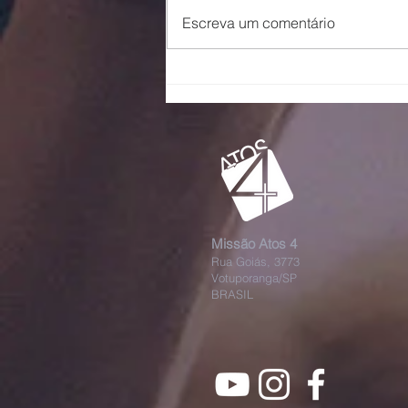
Escreva um comentário
Escalando
galhos
Missão Atos 4
Rua Goiás, 3773
Votuporanga/SP
BRASIL