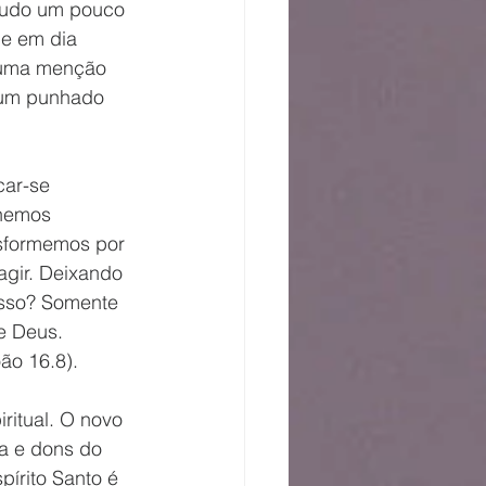
 tudo um pouco 
je em dia 
huma menção 
 um punhado 
ar-se 
rnemos 
nsformemos por 
agir. Deixando 
isso? Somente 
e Deus. 
ão 16.8).
ritual. O novo 
a e dons do 
pírito Santo é 