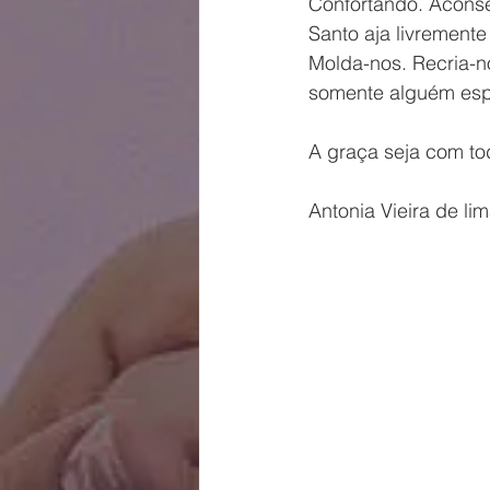
Confortando. Aconse
Santo aja livrement
Molda-nos. Recria-n
somente alguém espir
A graça seja com t
Antonia Vieira de lim