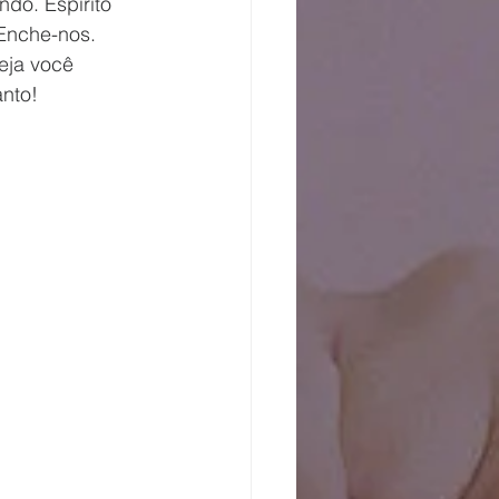
do. Espírito 
Enche-nos. 
eja você 
anto!