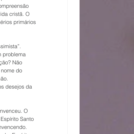
compreensão 
ida cristã. O 
érios primários 
imista”. 
m problema 
ação? Não 
O nome do 
ão. 
os desejos da 
onvenceu. O 
Espírito Santo 
nvencendo. 