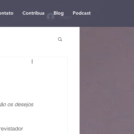
ontato
Contribua
Blog
Podcast
Login
rão os desejos 
evistador 