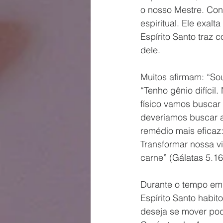
o nosso Mestre. Con
espiritual. Ele exalt
Espírito Santo traz 
dele. 
Muitos afirmam: “So
“Tenho gênio difíci
físico vamos busca
deveríamos buscar a
remédio mais eficaz
Transformar nossa v
carne” (Gálatas 5.16
Durante o tempo em 
Espírito Santo habit
deseja se mover po