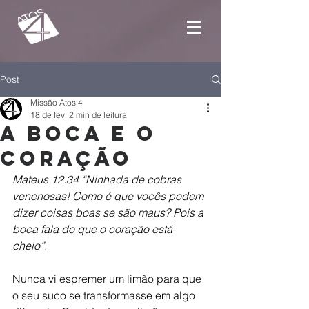
Post
Missão Atos 4
18 de fev.
2 min de leitura
A boca e o
coração
Mateus 12.34 “Ninhada de cobras 
venenosas! Como é que vocês podem 
dizer coisas boas se são maus? Pois a 
boca fala do que o coração está 
cheio”.
Nunca vi espremer um limão para que 
o seu suco se transformasse em algo 