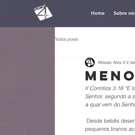
Home
Sobre nó
Todos posts
Missão Atos 4
2 de
Meno
II Coríntios 3.18 “E
Senhor, segundo a s
a qual vem do Senhor
 Desde bebês desenvolvemos a ideia de que tudo deve girar em torno de nós. Os 
pequenos tiranos ac