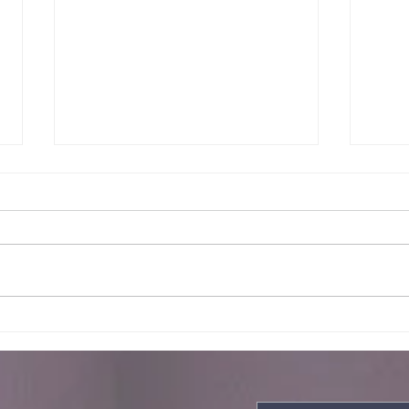
Escalando
Ju
galhos
ma