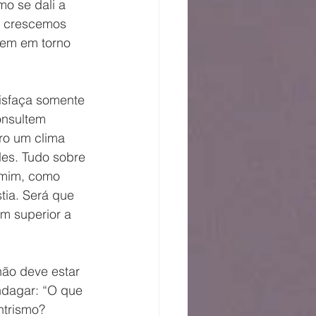
o se dali a 
o crescemos 
em em torno 
sfaça somente 
onsultem 
ro um clima 
es. Tudo sobre 
 mim, como 
tia. Será que 
m superior a 
ão deve estar 
ndagar: “O que 
trismo? 