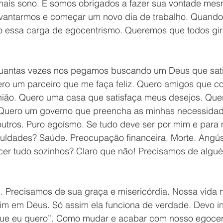
ais sono. E somos obrigados a fazer sua vontade mesm
evantarmos e começar um novo dia de trabalho. Quand
 essa carga de egocentrismo. Queremos que todos gir
antas vezes nos pegamos buscando um Deus que sati
ro um parceiro que me faça feliz. Quero amigos que c
ião. Quero uma casa que satisfaça meus desejos. Que
Quero um governo que preencha as minhas necessidad
utros. Puro egoísmo. Se tudo deve ser por mim e para
iculdades? Saúde. Preocupação financeira. Morte. Angús
er tudo sozinhos? Claro que não! Precisamos de algué
 Precisamos de sua graça e misericórdia. Nossa vida n
im em Deus. Só assim ela funciona de verdade. Devo i
que eu quero”. Como mudar e acabar com nosso egocen