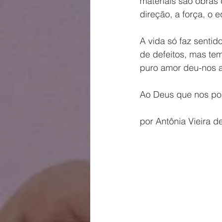
materiais são obras
direção, a força, o 
A vida só faz senti
de defeitos, mas te
puro amor deu-nos a
Ao Deus que nos pos
por Antônia Vieira de