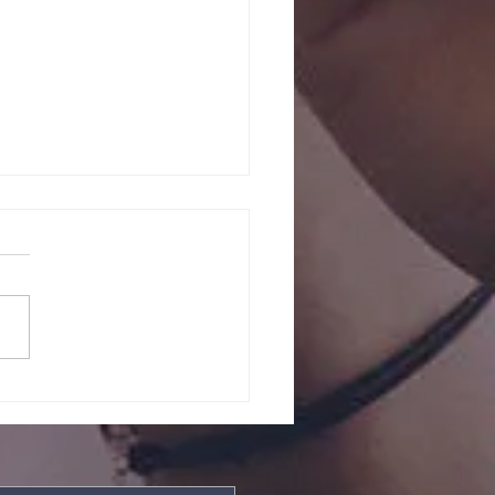
ntos somos
is fortes