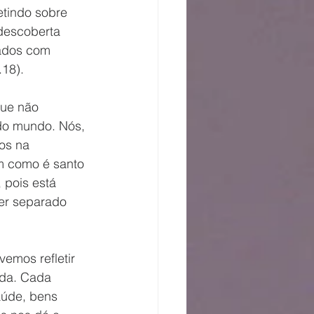
tindo sobre 
descoberta 
ados com 
.18). 
que não 
do mundo. Nós, 
os na 
im como é santo 
pois está 
ser separado 
emos refletir 
da. Cada 
aúde, bens 