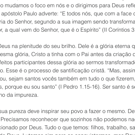
 mudamos o foco em nós e o dirigimos para Deus refle
 apóstolo Paulo adverte: “E todos nós, que com a face 
ria do Senhor, segundo a sua imagem sendo transform
, a qual vem do Senhor, que é o Espírito” (II Coríntios 3
 Deus na plenitude do seu brilho. Dele é a glória eterna 
sma glória, Cristo a tinha com o Pai antes da criação 
eitos participantes dessa glória ao sermos transformad
o. Esse é o processo de santificação cristã. “Mas, ass
u, sejam santos vocês também em tudo o que fizerem, 
s, porque eu sou santo” (I Pedro 1.15-16). Ser santo é 
mo da impureza. 
sua pureza deve inspirar seu povo a fazer o mesmo. Dev
. Precisamos reconhecer que sozinhos não podemos na
ionado por Deus. Tudo o que temos: filhos, trabalho, s