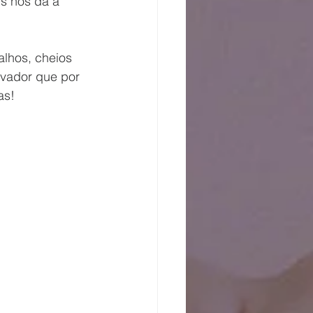
s nos dá a 
lhos, cheios 
lvador que por 
as!