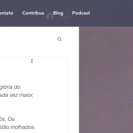
ontato
Contribua
Blog
Podcast
Login
lória do 
da vez maior, 
stão molhados 