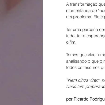
A transformação qu
momentânea do “ace
um problema. Ele é 
Ter uma parceria com
tudo, ter a esperanç
o fim.
Temos que viver uma
analisando o que o 
todos os tesouros q
“Nem olhos viram, 
Deus tem preparado 
por Ricardo Rodrigu