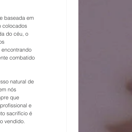
de baseada em 
m colocados 
a do céu, o 
os 
e encontrando 
ente combatido 
sso natural de 
em nós 
mpre que 
rofissional e 
 sacrifício é 
o vendido.