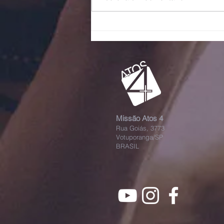
Escalando
galhos
Missão Atos 4
Rua Goiás, 3773
Votuporanga/SP
BRASIL