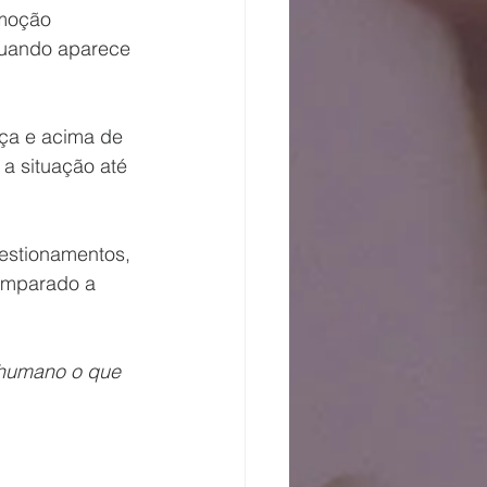
moção 
quando aparece 
nça e acima de 
 a situação até 
estionamentos, 
comparado a 
 humano o que 