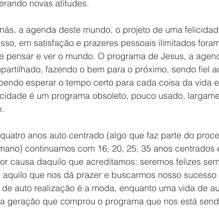
rando novas atitudes.
nás, a agenda deste mundo, o projeto de uma felicida
sso, em satisfação e prazeres pessoais ilimitados fora
 pensar e ver o mundo. O programa de Jesus, a agend
partilhado, fazendo o bem para o próximo, sendo fiel a
bendo esperar o tempo certo para cada coisa da vida 
icidade é um programa obsoleto, pouco usado, largam
e.
uatro anos auto centrado (algo que faz parte do proce
mano) continuamos com 16, 20, 25, 35 anos centrados 
r causa daquilo que acreditamos: seremos felizes se
 aquilo que nos dá prazer e buscarmos nosso sucesso p
 de auto realização é a moda, enquanto uma vida de auto
a geração que comprou o programa que nos está send