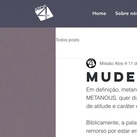
Home
Sobre nó
Todos posts
Missão Atos 4
11 d
Mude
Em definição, metan
METANOUS, quer di
de atitude e caráte
Biblicamente, a pa
remorso por estar e