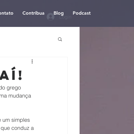
ontato
Contribua
Blog
Podcast
Login
aí!
do grego 
uma mudança 
 um simples 
 que conduz a 