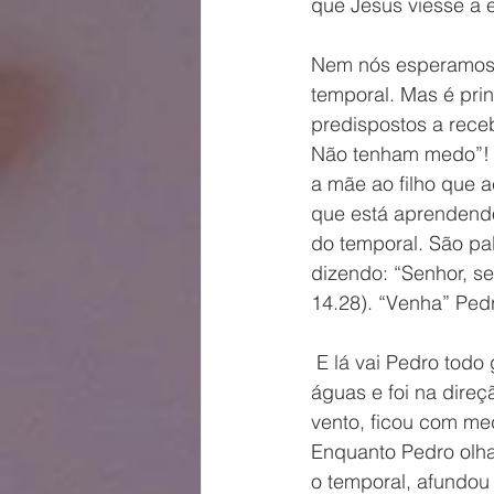
que Jesus viesse a e
Nem nós esperamos 
temporal. Mas é pri
predispostos a rece
Não tenham medo”! (
a mãe ao filho que a
que está aprendendo
do temporal. São pal
dizendo: “Senhor, se
14.28). “Venha” Ped
 E lá vai Pedro todo garboso, cheio de si desafiando as leis da natureza; “andou sobre as 
águas e foi na direç
vento, ficou com med
Enquanto Pedro olha
o temporal, afundo