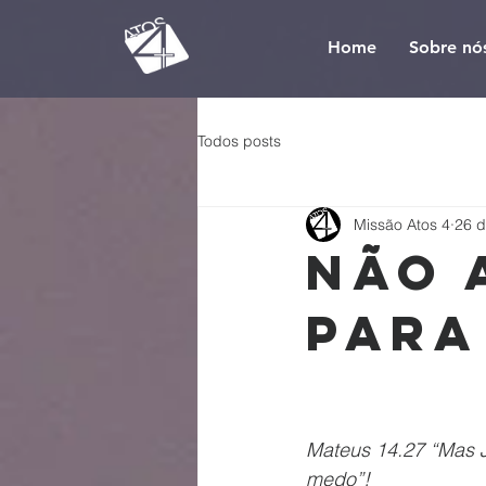
Home
Sobre nó
Todos posts
Missão Atos 4
26 d
Não 
para
Mateus 14.27 “Mas 
medo”!