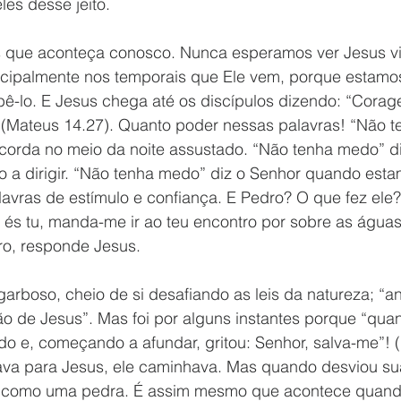
les desse jeito. 
que aconteça conosco. Nunca esperamos ver Jesus v
ncipalmente nos temporais que Ele vem, porque estamo
bê-lo. E Jesus chega até os discípulos dizendo: “Corag
Mateus 14.27). Quanto poder nessas palavras! “Não t
corda no meio da noite assustado. “Não tenha medo” diz
 a dirigir. “Não tenha medo” diz o Senhor quando esta
avras de estímulo e confiança. E Pedro? O que fez ele?
 és tu, manda-me ir ao teu encontro por sobre as água
ro, responde Jesus.
ão de Jesus”. Mas foi por alguns instantes porque “qua
o e, começando a afundar, gritou: Senhor, salva-me”! (
va para Jesus, ele caminhava. Mas quando desviou su
u como uma pedra. É assim mesmo que acontece quan