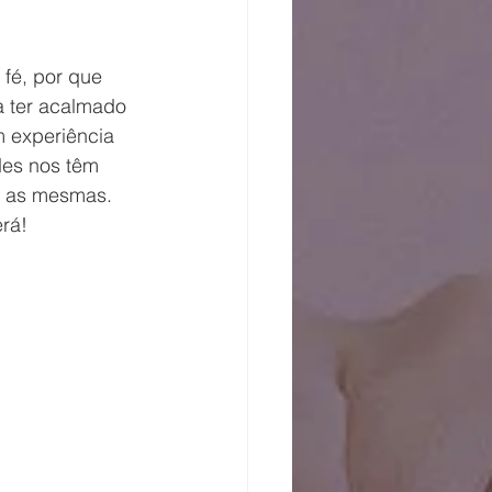
fé, por que 
a ter acalmado 
m experiência 
es nos têm 
a as mesmas. 
rá!