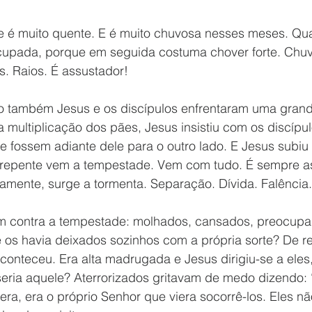
eocupada, porque em seguida costuma chover forte. Chuv
. Raios. É assustador!
 multiplicação dos pães, Jesus insistiu com os discípu
e fossem adiante dele para o outro lado. E Jesus subiu
 repente vem a tempestade. Vem com tudo. É sempre a
mente, surge a tormenta. Separação. Dívida. Falência. 
am contra a tempestade: molhados, cansados, preocup
le os havia deixados sozinhos com a própria sorte? De 
aconteceu. Era alta madrugada e Jesus dirigiu-se a ele
eria aquele? Aterrorizados gritavam de medo dizendo: 
ra, era o próprio Senhor que viera socorrê-los. Eles 