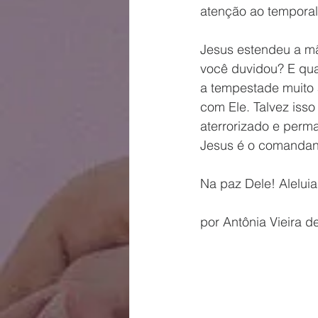
atenção ao tempora
Jesus estendeu a mã
você duvidou? E qua
a tempestade muito 
com Ele. Talvez iss
aterrorizado e perm
Jesus é o comandant
Na paz Dele! Aleluia
por Antônia Vieira de