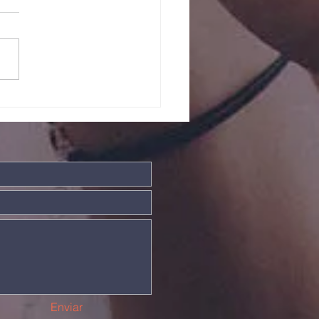
ntos somos
is fortes
Enviar