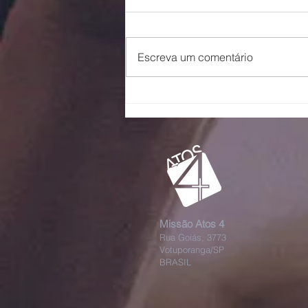
Pai
Escreva um comentário
Missão Atos 4
Rua Goiás, 3773
Votuporanga/SP
BRASIL