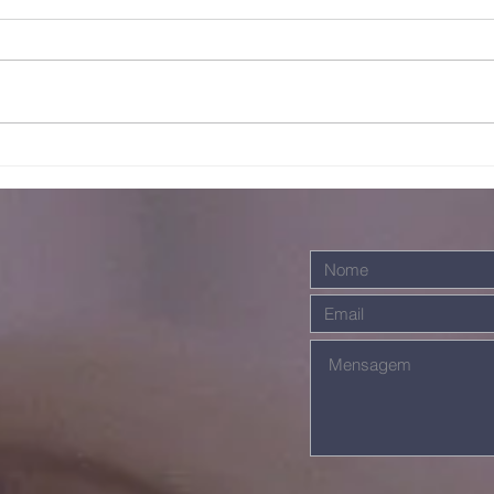
Escalando
Ju
galhos
ma