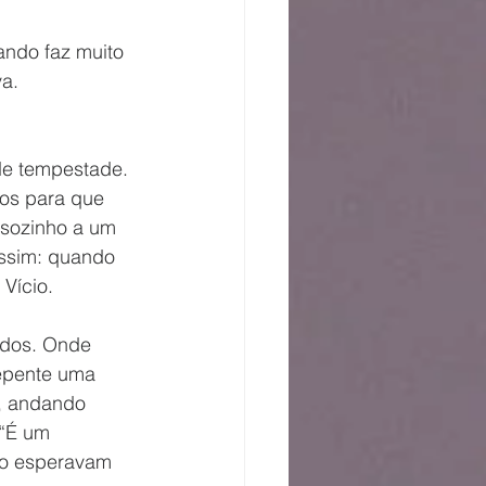
a. 
los para que 
 sozinho a um 
ssim: quando 
Vício.
ados. Onde 
repente uma 
s, andando 
“É um 
não esperavam 