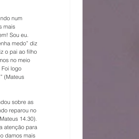
indo num 
s mais 
em! Sou eu. 
enha medo” diz 
 o pai ao filho 
mos no meio 
 Foi logo 
s” (Mateus 
ndo reparou no 
Mateus 14.30). 
a atenção para 
do damos mais 