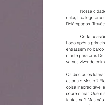
            Nossa cidade é muito quente. E é muito chuvosa nesses meses. Quando faz muito 
calor, fico logo pr
Relâmpagos. Trovões
            Certa ocasião também Jesus e os discípulos enfrentaram uma grande tempestade. 
Logo após a primeira
entrassem no barco 
monte para orar. De
vamos vivendo calma
Os discípulos lutar
estaria o Mestre? E
coisa inacreditável 
sobre o mar. Quem s
fantasma”! Mas não e