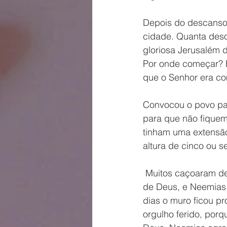
Depois do descanso,
cidade. Quanta desol
gloriosa Jerusalém 
Por onde começar? 
que o Senhor era co
Convocou o povo par
para que não fiquem
tinham uma extensão
altura de cinco ou s
 Muitos caçoaram dele, tentaram até fazer intrigas, mas quando estamos na dependência 
de Deus, e Neemias 
dias o muro ficou p
orgulho ferido, por