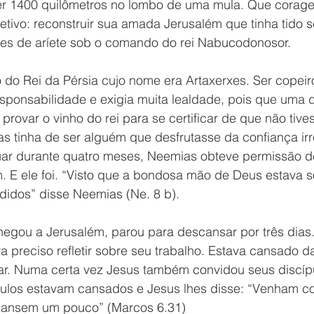
er 1400 quilômetros no lombo de uma mula. Que corag
tivo: reconstruir sua amada Jerusalém que tinha tido 
es de aríete sob o comando do rei Nabucodonosor.
 do Rei da Pérsia cujo nome era Artaxerxes. Ser copeir
sponsabilidade e exigia muita lealdade, pois que uma d
provar o vinho do rei para se certificar de que não tive
tinha de ser alguém que desfrutasse da confiança irres
juar durante quatro meses, Neemias obteve permissão d
m. E ele foi. “Visto que a bondosa mão de Deus estava s
idos” disse Neemias (Ne. 8 b).
ra preciso refletir sobre seu trabalho. Estava cansado d
r. Numa certa vez Jesus também convidou seus discíp
pulos estavam cansados e Jesus lhes disse: “Venham c
scansem um pouco” (Marcos 6.31)