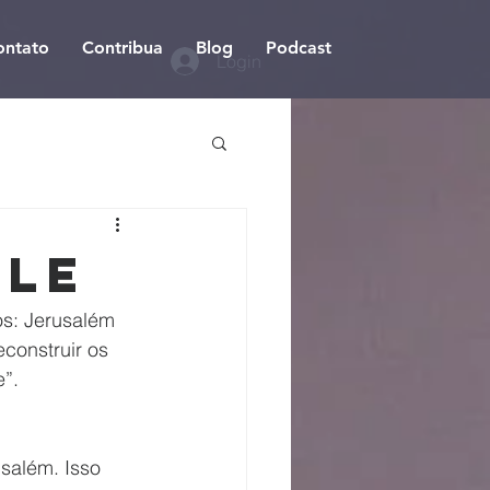
ontato
Contribua
Blog
Podcast
Login
ele
os: Jerusalém 
construir os 
”.
salém. Isso 