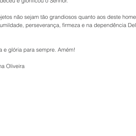
eceu e glorificou o Senhor.
ojetos não sejam tão grandiosos quanto aos deste hom
mildade, perseverança, firmeza e na dependência Del
a e glória para sempre. Amém!
ma Oliveira