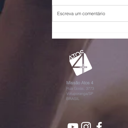
Pai
Escreva um comentário
Missão Atos 4
Rua Goiás, 3773
Votuporanga/SP
BRASIL