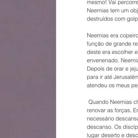
mesmo! Vai percorr
Neemias tem um obje
destruídos com golp
Neemias era copeiro
função de grande re
deste era escolher e 
envenenado. Neemias 
Depois de orar e je
para ir até Jerusalé
atendeu os meus ped
 Quando Neemias chegou a Jerusalém, parou para descansar por três dias. Era preciso 
renovar as forças. E
necessário descansa
descanso. Os discí
lugar deserto e de