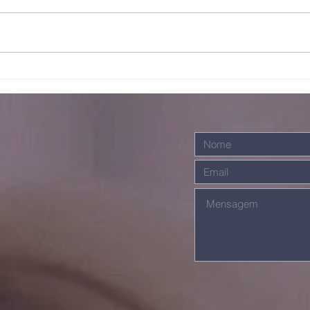
Escalando
Ju
galhos
ma