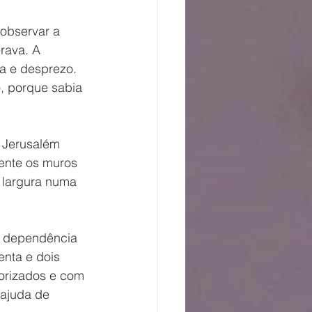
observar a 
rava. A 
a e desprezo. 
, porque sabia 
 Jerusalém 
ente os muros 
 largura numa 
nta e dois 
orizados e com 
ajuda de 