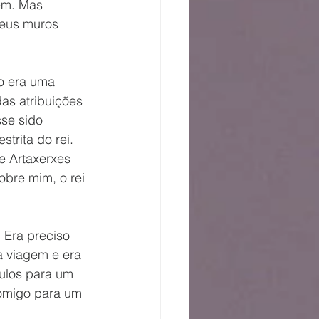
em. Mas 
seus muros 
o era uma 
as atribuições 
sse sido 
trita do rei. 
e Artaxerxes 
obre mim, o rei 
a viagem e era 
ulos para um 
omigo para um 