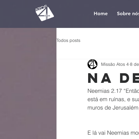
Home
Sobre nó
Todos posts
Missão Atos 4
8 de
Na d
Neemias 2.17 “Então
está em ruínas, e su
muros de Jerusalém,
E lá vai Neemias mo