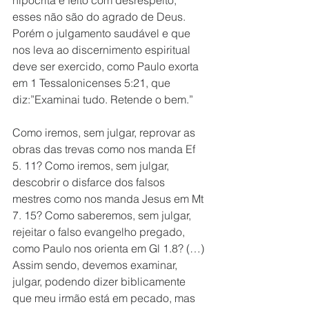
hipócrita e feito com desrespeito, 
esses não são do agrado de Deus. 
Porém o julgamento saudável e que 
nos leva ao discernimento espiritual 
deve ser exercido, como Paulo exorta 
em 1 Tessalonicenses 5:21, que 
diz:”Examinai tudo. Retende o bem.”
Como iremos, sem julgar, reprovar as 
obras das trevas como nos manda Ef 
5. 11? Como iremos, sem julgar, 
descobrir o disfarce dos falsos 
mestres como nos manda Jesus em Mt 
7. 15? Como saberemos, sem julgar, 
rejeitar o falso evangelho pregado, 
como Paulo nos orienta em Gl 1.8? (…) 
Assim sendo, devemos examinar,  
julgar, podendo dizer biblicamente 
que meu irmão está em pecado, mas 