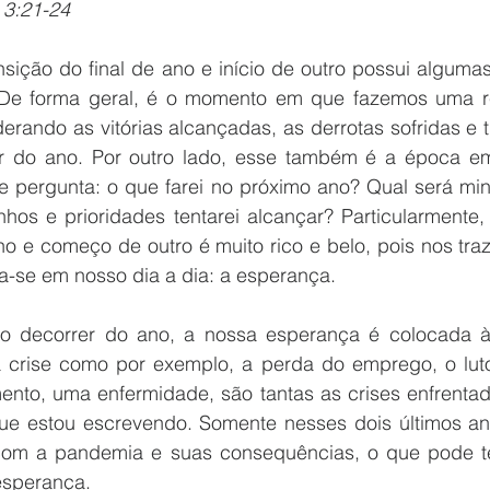
 3:21-24
sição do final de ano e início de outro possui algumas 
 De forma geral, é o momento em que fazemos uma re
erando as vitórias alcançadas, as derrotas sofridas e 
r do ano. Por outro lado, esse também é a época em
e pergunta: o que farei no próximo ano? Qual será mi
nhos e prioridades tentarei alcançar? Particularmente,
no e começo de outro é muito rico e belo, pois nos tra
a-se em nosso dia a dia: a esperança. 
no decorrer do ano, a nossa esperança é colocada à
 crise como por exemplo, a perda do emprego, o lut
ento, uma enfermidade, são tantas as crises enfrentad
ue estou escrevendo. Somente nesses dois últimos an
 com a pandemia e suas consequências, o que pode t
esperança. 