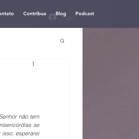
ontato
Contribua
Blog
Podcast
Login
Senhor não tem 
isericórdias se 
sso, esperarei 