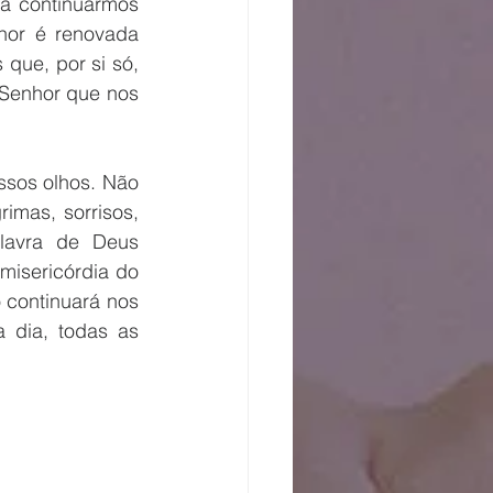
a continuarmos 
hor é renovada 
ue, por si só, 
Senhor que nos 
sos olhos. Não 
imas, sorrisos, 
avra de Deus 
isericórdia do 
 continuará nos 
 dia, todas as 