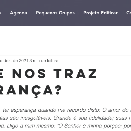
s
Agenda
Pequenos Grupos
Projeto Edificar
C
e dez. de 2021
3 min de leitura
e nos traz
rança?
, ter esperança quando me recordo disto: O amor do 
dias são inesgotáveis. Grande é sua fidelidade; suas m
. Digo a mim mesmo: "O Senhor é minha porção; por i