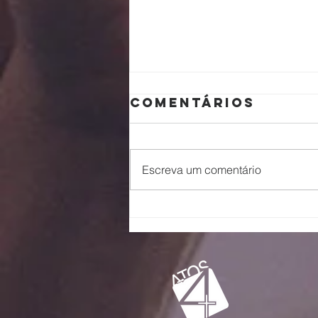
Comentários
Escreva um comentário
Escalando
galhos