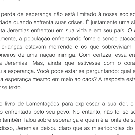
perda de esperança não está limitado à nossa socied
dade quando enfrenta suas crises. É justamente uma sit
ta Jeremias enfrentou em sua vida e em seu país. O s
mente, a população enfrentando fome e sendo atacada
 crianças estavam morrendo e os que sobreviviam 
oneiros de uma nação inimiga. Com certeza, essa er
a Jeremias! Mas, ainda que estivesse com o cora
 a esperança. Você pode estar se perguntando: qual er
 a esperança mesmo em meio ao caos? A resposta está 
sse texto. 
o livro de Lamentações para expressar a sua dor, o 
ção enfrentada pelo seu povo. No entanto, não foi só s
le também falou sobre esperança e quem é a fonte de su
isso, Jeremias deixou claro que as misericórdias do 