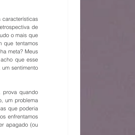
características 
trospectiva de 
tudo o mais que 
 que tentamos 
nha meta? Meus 
 acho que esse 
z um sentimento 
 prova quando 
o, um problema 
as que poderia 
os enfrentamos 
er apagado (ou 