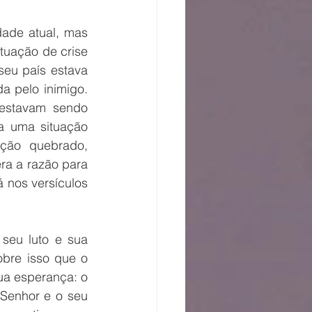
ade atual, mas 
uação de crise 
eu país estava 
 pelo inimigo. 
estavam sendo 
a uma situação 
ção quebrado, 
a a razão para 
nos versículos 
seu luto e sua 
obre isso que o 
a esperança: o 
Senhor e o seu 