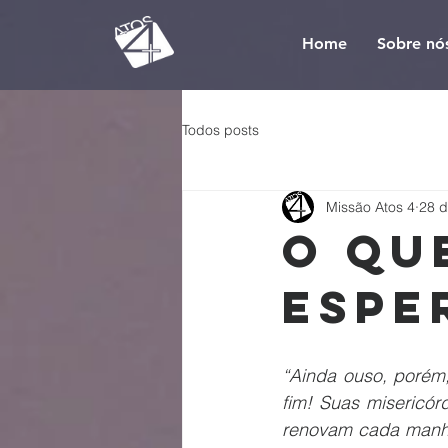
Home
Sobre nó
Todos posts
Missão Atos 4
28 d
O qu
espe
“Ainda ouso, porém
fim! Suas misericór
renovam cada manhã