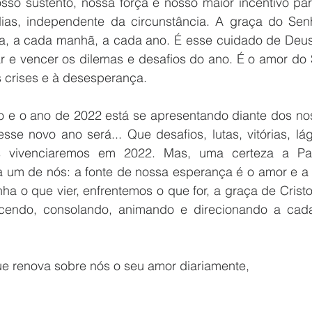
so sustento, nossa força e nosso maior incentivo par
dias, independente da circunstância. A graça do Sen
a, a cada manhã, a cada ano. É esse cuidado de Deus q
ar e vencer os dilemas e desafios do ano. É o amor do 
s crises e à desesperança. 
do e o ano de 2022 está se apresentando diante dos nos
e novo ano será... Que desafios, lutas, vitórias, lágr
 vivenciaremos em 2022. Mas, uma certeza a Pal
 um de nós: a fonte de nossa esperança é o amor e a m
nha o que vier, enfrentemos o que for, a graça de Cristo
lecendo, consolando, animando e direcionando a cada
ue renova sobre nós o seu amor diariamente, 