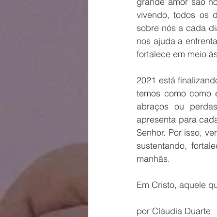
grande amor são nos
vivendo, todos os 
sobre nós a cada di
nos ajuda a enfrent
fortalece em meio à
2021 está finalizan
temos como como ess
abraços ou perdas
apresenta para cada
Senhor. Por isso, ve
sustentando, forta
manhãs. 
Em Cristo, aquele q
por Cláudia Duarte