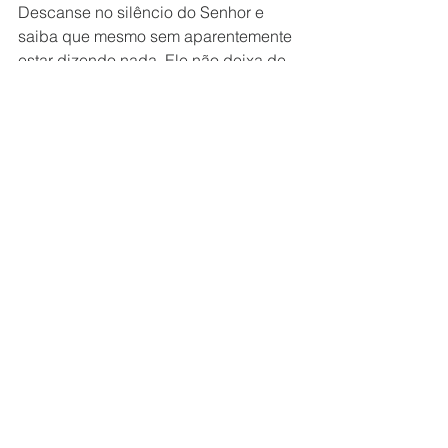
Descanse no silêncio do Senhor e 
saiba que mesmo sem aparentemente 
estar dizendo nada, Ele não deixa de 
cuidar, proteger e amparar Seus filhos.
por Ricardo Rodrigues
Ver tudo
Posts recentes