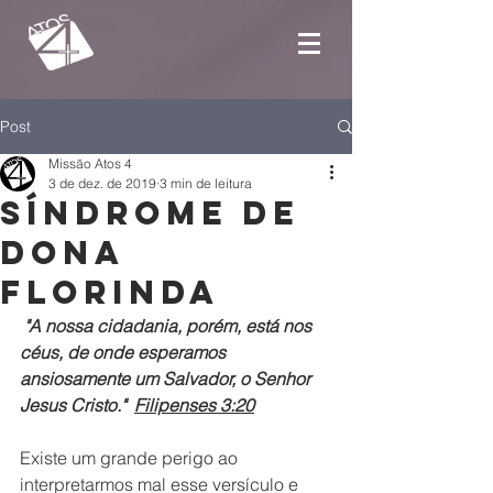
Post
Missão Atos 4
3 de dez. de 2019
3 min de leitura
Síndrome de
Dona
Florinda
"A nossa cidadania, porém, está nos 
céus, de onde esperamos 
ansiosamente um Salvador, o Senhor 
Jesus Cristo."  
Filipenses 3:20
Existe um grande perigo ao 
interpretarmos mal esse versículo e 