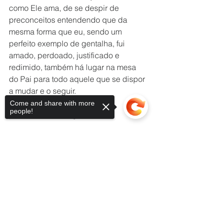
como Ele ama, de se despir de 
preconceitos entendendo que da 
mesma forma que eu, sendo um 
perfeito exemplo de gentalha, fui 
amado, perdoado, justificado e 
redimido, também há lugar na mesa 
do Pai para todo aquele que se dispor 
a mudar e o seguir.
Come and share with more
people!
por Ricardo Rodrigues.
Sorry, the checkout page does not
support sharing
Copied to clipboard