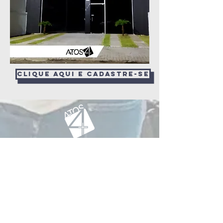
clique aqui e cadastre-se
Missão Atos 4
Rua Goiás, 3773
Votuporanga/SP
BRASIL