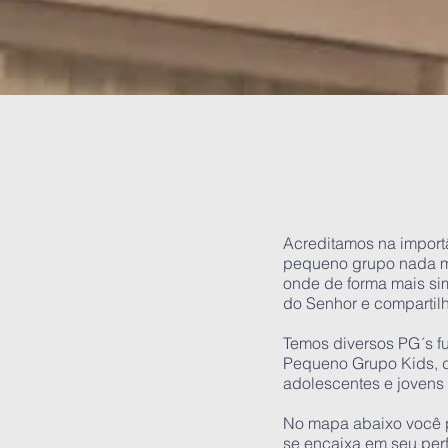
Acreditamos na import
pequeno grupo nada m
onde de forma mais sim
do Senhor e compartil
Temos diversos PG´s f
Pequeno Grupo Kids, d
adolescentes e jovens
No mapa abaixo você p
se encaixa em seu perf