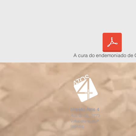
A cura do endemoniado de 
Missão Atos 4
Rua Goiás, 3773
Votuporanga/SP
BRASIL