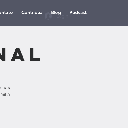
ontato
Contribua
Blog
Podcast
Login
nal
r para
mília