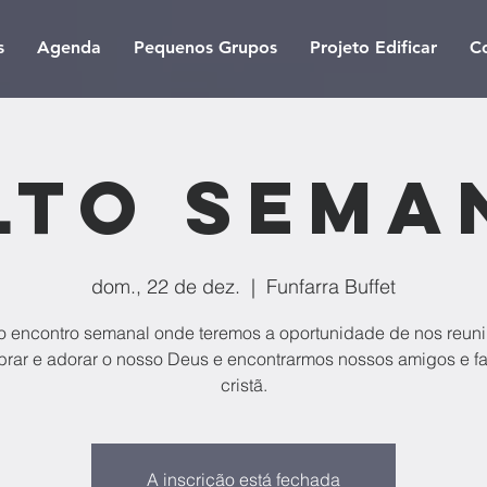
s
Agenda
Pequenos Grupos
Projeto Edificar
C
lto Sema
dom., 22 de dez.
  |  
Funfarra Buffet
 encontro semanal onde teremos a oportunidade de nos reuni
brar e adorar o nosso Deus e encontrarmos nossos amigos e fa
cristã.
A inscrição está fechada