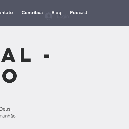
ontato
Contribua
Blog
Podcast
Login
al -
ão
 Deus,
comunhão