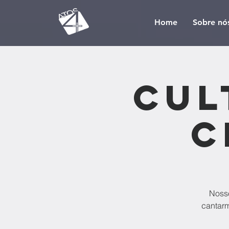
Home
Sobre nó
Cul
C
Nosso
cantarm