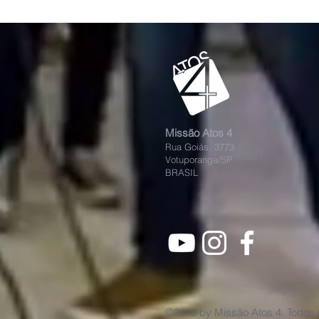
Missão Atos 4
Rua Goiás, 3773
Votuporanga/SP
BRASIL
©2019 by Missão Atos 4. Todos o