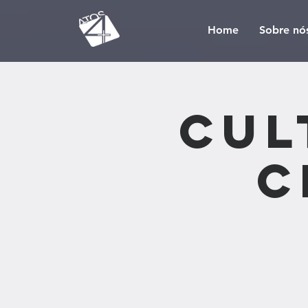
Home
Sobre nó
Cul
C