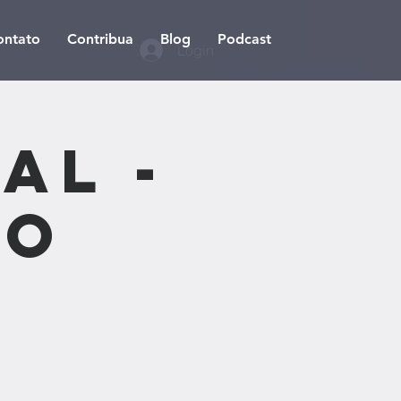
ontato
Contribua
Blog
Podcast
Login
al -
ão