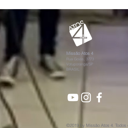
Missão Atos 4
Rua Goiás, 3773
Votuporanga/SP
BRASIL
©2019 by Missão Atos 4. Todos o