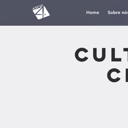
Home
Sobre nó
Cul
C