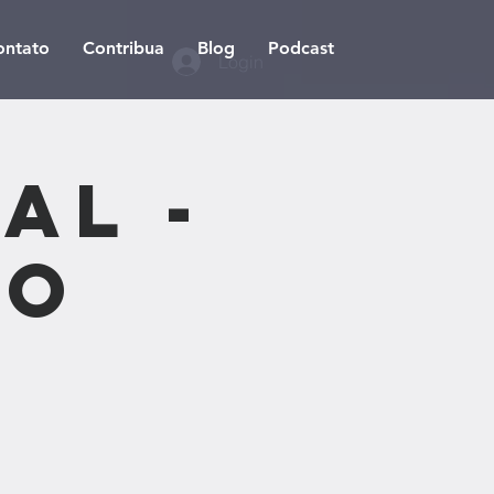
ontato
Contribua
Blog
Podcast
Login
al -
ão