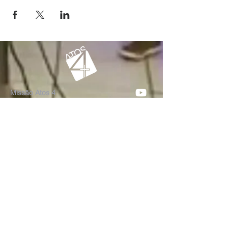
Missão Atos 4
Rua Goiás, 3773
Votuporanga/SP
BRASIL