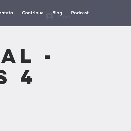
ontato
Contribua
Blog
Podcast
Login
al -
s 4