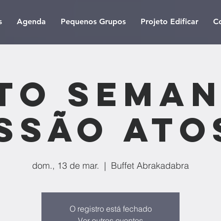
s
Agenda
Pequenos Grupos
Projeto Edificar
C
to Seman
ssão Ato
dom., 13 de mar.
  |  
Buffet Abrakadabra
O registro está fechado
Ver outros eventos