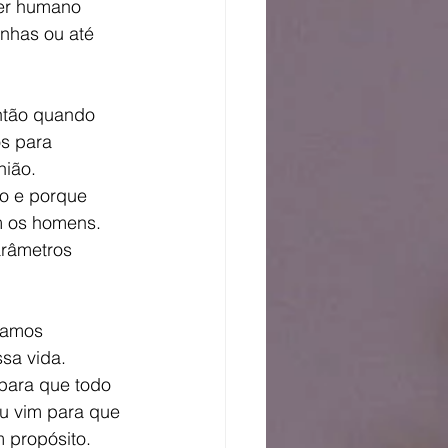
er humano 
nhas ou até 
ntão quando 
s para 
ião. 
o e porque 
 os homens. 
arâmetros 
tamos 
sa vida. 
para que todo 
eu vim para que 
 propósito. 