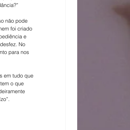
ância?” 
so não pode 
em foi criado 
bediência e 
desfez. No 
nto para nos 
os em tudo que 
tem o que 
deiramente 
zo”.