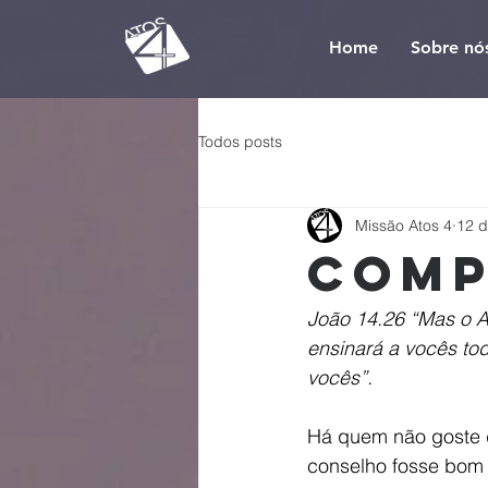
Home
Sobre nó
Todos posts
Missão Atos 4
12 d
Comp
João 14.26 “Mas o Au
ensinará a vocês to
vocês”.
Há quem não goste d
conselho fosse bom 