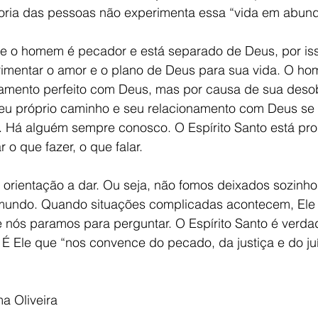
oria das pessoas não experimenta essa “vida em abund
e o homem é pecador e está separado de Deus, por is
mentar o amor e o plano de Deus para sua vida. O hom
namento perfeito com Deus, mas por causa de sua deso
seu próprio caminho e seu relacionamento com Deus se 
. Há alguém sempre conosco. O Espírito Santo está pro
 o que fazer, o que falar. 
orientação a dar. Ou seja, não fomos deixados sozinh
 mundo. Quando situações complicadas acontecem, Ele 
e nós paramos para perguntar. O Espírito Santo é verda
É Ele que “nos convence do pecado, da justiça e do juí
!
ma Oliveira