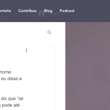
ontato
Contribua
Blog
Podcast
Login
 nome, 
eu disse a 
diz que “se 
s pode até 