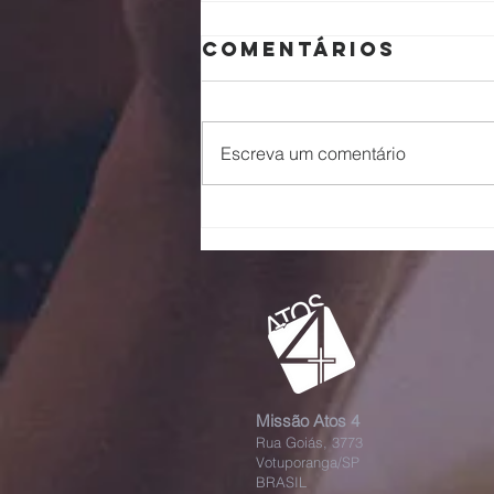
Comentários
Escreva um comentário
Escalando
galhos
Missão Atos 4
Rua Goiás, 3773
Votuporanga/SP
BRASIL