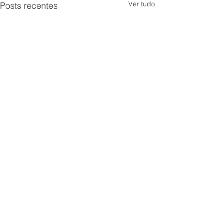
Ver tudo
Posts recentes
Sorry, the checkout page does not
support sharing
Copied to clipboard
Comentários