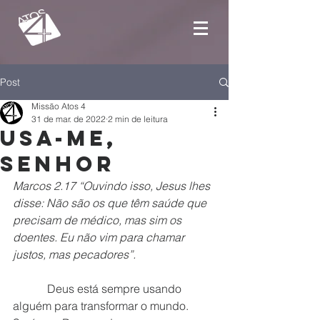
Post
Missão Atos 4
31 de mar. de 2022
2 min de leitura
Usa-me,
Senhor
Marcos 2.17 “Ouvindo isso, Jesus lhes 
disse: Não são os que têm saúde que 
precisam de médico, mas sim os 
doentes. Eu não vim para chamar 
justos, mas pecadores”.
            Deus está sempre usando 
alguém para transformar o mundo. 