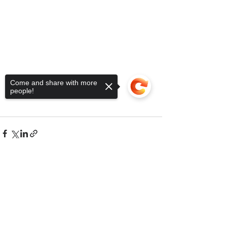
Come and share with more
people!
Sorry, the checkout page does not
support sharing
Copied to clipboard
Ver tudo
Posts recentes