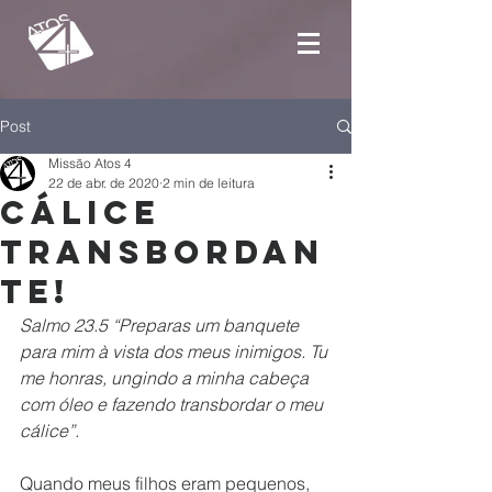
Post
Missão Atos 4
22 de abr. de 2020
2 min de leitura
Cálice
transbordan
te!
Salmo 23.5 “Preparas um banquete 
para mim à vista dos meus inimigos. Tu 
me honras, ungindo a minha cabeça 
com óleo e fazendo transbordar o meu 
cálice”. 
Quando meus filhos eram pequenos, 