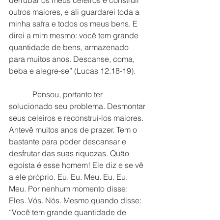
derrubar os meus celeiros e construir 
outros maiores, e ali guardarei toda a 
minha safra e todos os meus bens. E 
direi a mim mesmo: você tem grande 
quantidade de bens, armazenado 
para muitos anos. Descanse, coma, 
beba e alegre-se” (Lucas 12.18-19).
            Pensou, portanto ter 
solucionado seu problema. Desmontar 
seus celeiros e reconstruí-los maiores. 
Antevê muitos anos de prazer. Tem o 
bastante para poder descansar e 
desfrutar das suas riquezas. Quão 
egoísta é esse homem! Ele diz e se vê 
a ele próprio. Eu. Eu. Meu. Eu. Eu. 
Meu. Por nenhum momento disse: 
Eles. Vós. Nós. Mesmo quando disse: 
“Você tem grande quantidade de 