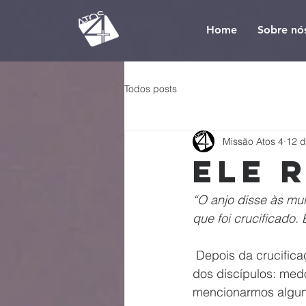
Home
Sobre nó
Todos posts
Missão Atos 4
12 d
Ele 
“O anjo disse às mu
que foi crucificado. 
 Depois da crucificação de Cristo vários sentimentos devem ter tomado conta do coração 
dos discípulos: med
mencionarmos alguns