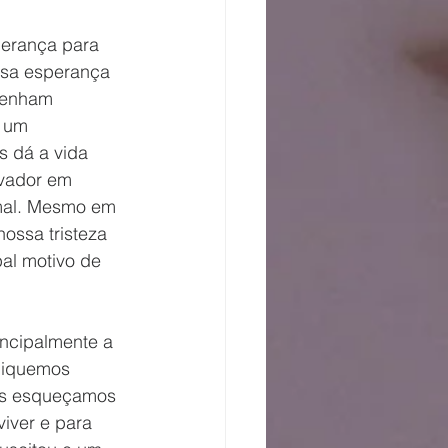
perança para 
sa esperança 
tenham 
 um 
s dá a vida 
lvador em 
 mal. Mesmo em 
ossa tristeza 
al motivo de 
incipalmente a 
diquemos 
os esqueçamos 
iver e para 