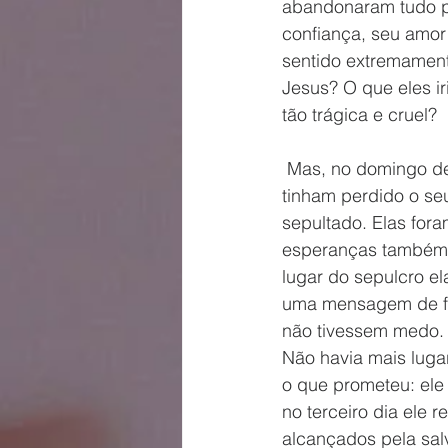
abandonaram tudo pa
confiança, seu amor 
sentido extremament
Jesus? O que eles ir
tão trágica e cruel? 
 Mas, no domingo de manhã, enquanto os discípulos viviam o luto por acharem que 
tinham perdido o se
sepultado. Elas fora
esperanças também 
lugar do sepulcro e
uma mensagem de fé,
não tivessem medo. 
Não havia mais luga
o que prometeu: ele
no terceiro dia ele
alcançados pela sal