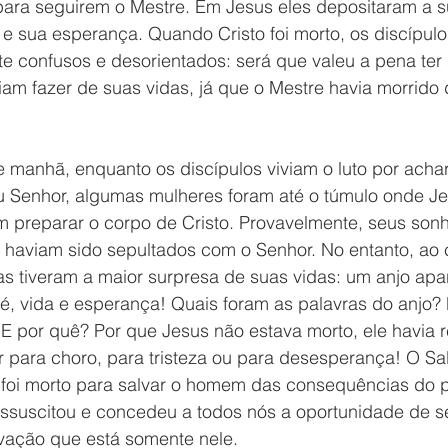
ra seguirem o Mestre. Em Jesus eles depositaram a su
e sua esperança. Quando Cristo foi morto, os discípulo
e confusos e desorientados: será que valeu a pena ter
iam fazer de suas vidas, já que o Mestre havia morrido
u Senhor, algumas mulheres foram até o túmulo onde Je
m preparar o corpo de Cristo. Provavelmente, seus sonh
haviam sido sepultados com o Senhor. No entanto, ao
las tiveram a maior surpresa de suas vidas: um anjo ap
 vida e esperança! Quais foram as palavras do anjo? 
E por quê? Por que Jesus não estava morto, ele havia r
r para choro, para tristeza ou para desesperança! O Sa
 foi morto para salvar o homem das consequências do 
 ressuscitou e concedeu a todos nós a oportunidade de 
vação que está somente nele. 