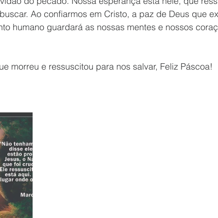
ravidão do pecado. Nossa esperança está nele, que ress
s buscar. Ao confiarmos em Cristo, a paz de Deus que e
nto humano guardará as nossas mentes e nossos coraç
e morreu e ressuscitou para nos salvar, Feliz Páscoa!