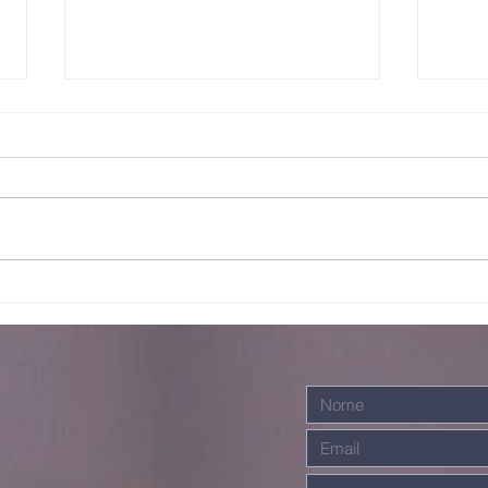
Escalando
Ju
galhos
ma