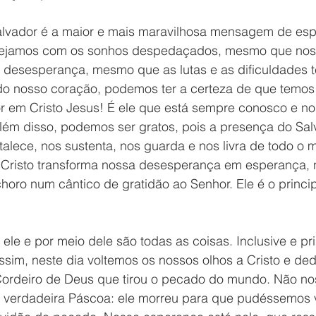
alvador é a maior e mais maravilhosa mensagem de es
tejamos com os sonhos despedaçados, mesmo que nos
 desesperança, mesmo que as lutas e as dificuldades 
ado nosso coração, podemos ter a certeza de que temos
r em Cristo Jesus! É ele que está sempre conosco e no
Além disso, podemos ser gratos, pois a presença do Sa
talece, nos sustenta, nos guarda e nos livra de todo o
, Cristo transforma nossa desesperança em esperança, n
horo num cântico de gratidão ao Senhor. Ele é o princip
 ele e por meio dele são todas as coisas. Inclusive e pr
ssim, neste dia voltemos os nossos olhos a Cristo e de
 Cordeiro de Deus que tirou o pecado do mundo. Não n
 verdadeira Páscoa: ele morreu para que pudéssemos v