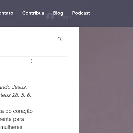
ontato
Contribua
Blog
Podcast
Login
ando Jesus, 
teus 28: 5, 6.
mente para 
 mulheres 