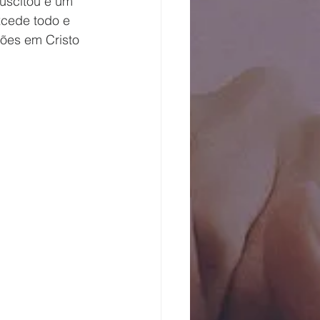
uscitou e um 
xcede todo e 
ões em Cristo 