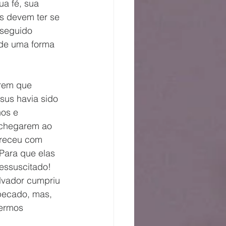
a fé, sua 
s devem ter se 
 seguido 
 de uma forma 
sus havia sido 
os e 
 chegarem ao 
areceu com 
Para que elas 
essuscitado! 
lvador cumpriu 
pecado, mas, 
sermos 