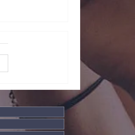
ntos somos
is fortes