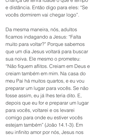
criança de tenra idade o que é tempo 
e distância. Então digo para eles: “Se 
vocês dormirem vai chegar logo”.
Da mesma maneira, nós, adultos 
ficamos indagando a Jesus: “Falta 
muito para voltar?” Porque sabemos 
que um dia Jesus voltará para buscar 
sua noiva. Ele mesmo o prometeu: 
“Não fiquem aflitos. Creiam em Deus e 
creiam também em mim. Na casa do 
meu Pai há muitos quartos, e eu vou 
preparar um lugar para vocês. Se não 
fosse assim, eu já lhes teria dito. E, 
depois que eu for e preparar um lugar 
para vocês, voltarei e os levarei 
comigo para onde eu estiver vocês 
estejam também” (João 14.1-3). Em 
seu infinito amor por nós, Jesus nos 