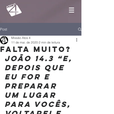
Post
Missão Atos 4
11 de mai. de 2020
2 min de leitura
Falta muito?
João 14.3 “E, 
depois que 
eu for e 
preparar 
um lugar 
para vocês, 
voltarei e 