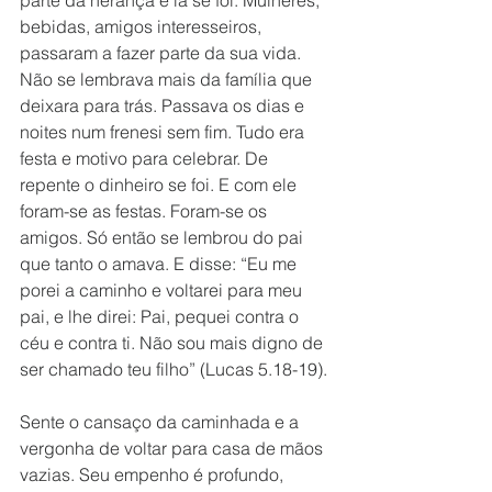
parte da herança e lá se foi. Mulheres, 
bebidas, amigos interesseiros, 
passaram a fazer parte da sua vida. 
Não se lembrava mais da família que 
deixara para trás. Passava os dias e 
noites num frenesi sem fim. Tudo era 
festa e motivo para celebrar. De 
repente o dinheiro se foi. E com ele 
foram-se as festas. Foram-se os 
amigos. Só então se lembrou do pai 
que tanto o amava. E disse: “Eu me 
porei a caminho e voltarei para meu 
pai, e lhe direi: Pai, pequei contra o 
céu e contra ti. Não sou mais digno de 
ser chamado teu filho” (Lucas 5.18-19).
Sente o cansaço da caminhada e a 
vergonha de voltar para casa de mãos 
vazias. Seu empenho é profundo, 