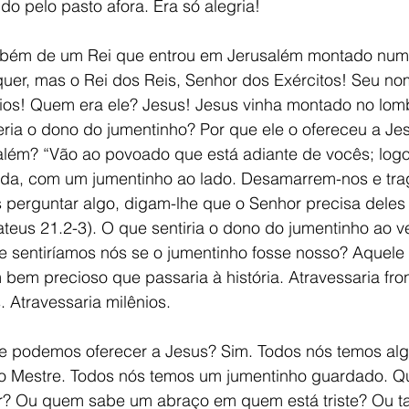
o pelo pasto afora. Era só alegria! 
ambém de um Rei que entrou em Jerusalém montado num 
quer, mas o Rei dos Reis, Senhor dos Exércitos! Seu no
nios! Quem era ele? Jesus! Jesus vinha montado no lo
ria o dono do jumentinho? Por que ele o ofereceu a Je
salém? “Vão ao povoado que está adiante de vocês; logo
da, com um jumentinho ao lado. Desamarrem-nos e tra
 perguntar algo, digam-lhe que o Senhor precisa deles 
ateus 21.2-3). O que sentiria o dono do jumentinho ao v
 sentiríamos nós se o jumentinho fosse nosso? Aquel
bem precioso que passaria à história. Atravessaria fron
. Atravessaria milênios.
e podemos oferecer a Jesus? Sim. Todos nós temos al
 Mestre. Todos nós temos um jumentinho guardado. Qu
? Ou quem sabe um abraço em quem está triste? Ou ta