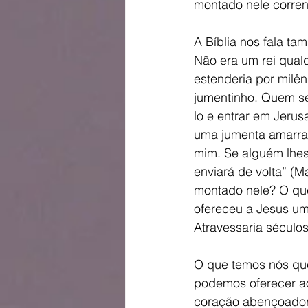
montado nele corrend
A Bíblia nos fala t
Não era um rei qual
estenderia por milê
jumentinho. Quem se
lo e entrar em Jeru
uma jumenta amarra
mim. Se alguém lhes
enviará de volta” (M
montado nele? O que
ofereceu a Jesus um 
Atravessaria séculos
O que temos nós qu
podemos oferecer ao
coração abençoador