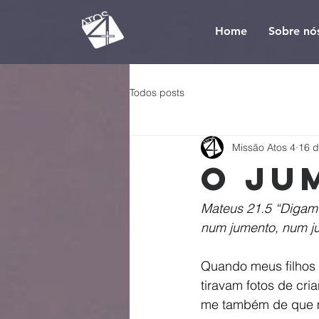
Home
Sobre nó
Todos posts
Missão Atos 4
16 d
O ju
Mateus 21.5 “Digam 
num jumento, num ju
Quando meus filhos
tiravam fotos de cr
me também de que m