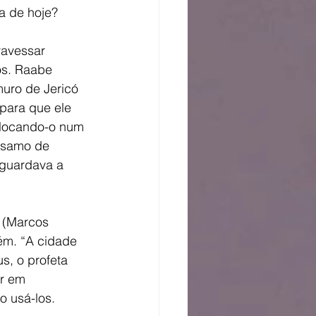
a de hoje? 
ravessar 
os. Raabe 
uro de Jericó 
para que ele 
olocando-o num 
lsamo de 
guardava a 
 (Marcos 
ém. “A cidade 
s, o profeta 
ar em 
 usá-los. 