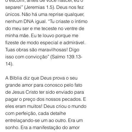
o escolhi; antes de você nascer, eu o 
separei” (Jeremias 1.5). Deus nos fez 
únicos. Não há uma reprise qualquer, 
nenhum DNA igual. “Tu criaste o íntimo 
do meu ser e me teceste no ventre de 
minha mãe. Eu te louvo porque me 
fizeste de modo especial e admirável. 
Tuas obras são maravilhosas! Digo 
isso com convicção” (Salmo 139.13-
14).
A Bíblia diz que Deus prova o seu 
grande amor para conosco pelo fato 
de Jesus Cristo ter sido enviado para 
pagar o preço dos nossos pecados. E 
eles eram muitos! Deus criou o mundo 
com perfeição, cada detalhe 
entrelaçando-se um ao outro. Era um 
sonho. Era a manifestação do amor 