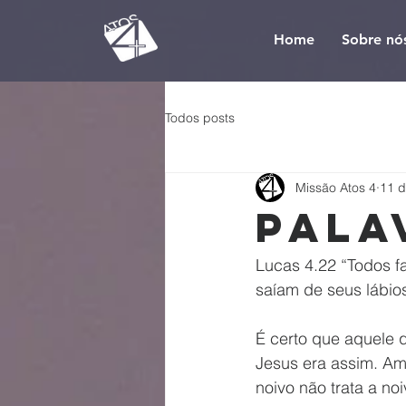
Home
Sobre nó
Todos posts
Missão Atos 4
11 d
Pala
Lucas 4.22 “Todos f
saíam de seus lábio
É certo que aquele q
Jesus era assim. Amo
noivo não trata a n