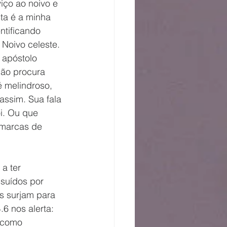
iço ao noivo e 
ta é a minha 
ntificando 
Noivo celeste. 
 apóstolo 
não procura 
é melindroso, 
ssim. Sua fala 
i. Ou que 
 marcas de 
a ter 
suídos por 
s surjam para 
6 nos alerta: 
 como 