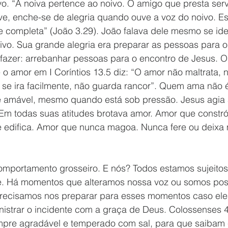
o. “A noiva pertence ao noivo. O amigo que presta serv
ve, enche-se de alegria quando ouve a voz do noivo. Es
e completa” (João 3.29). João falava dele mesmo se ide
vo. Sua grande alegria era preparar as pessoas para o 
fazer: arrebanhar pessoas para o encontro de Jesus. O
o amor em I Coríntios 13.5 diz: “O amor não maltrata, 
 se ira facilmente, não guarda rancor”. Quem ama não 
 é amável, mesmo quando está sob pressão. Jesus agia a
 Em todas suas atitudes brotava amor. Amor que constró
e edifica. Amor que nunca magoa. Nunca fere ou deixa
omportamento grosseiro. E nós? Todos estamos sujeitos 
. Há momentos que alteramos nossa voz ou somos pos
recisamos nos preparar para esses momentos caso ele
strar o incidente com a graça de Deus. Colossenses 4.
empre agradável e temperado com sal, para que saibam