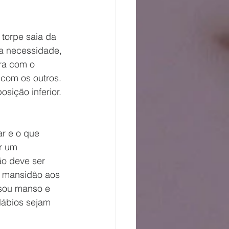
torpe saia da 
 a necessidade, 
ra com o 
com os outros. 
sição inferior. 
r e o que 
r um 
o deve ser 
 mansidão aos 
sou manso e 
lábios sejam 