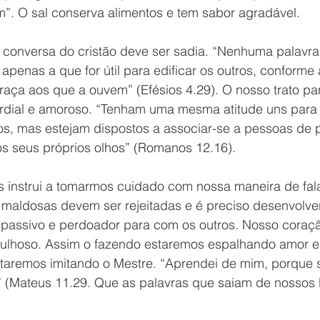
”. O sal conserva alimentos e tem sabor agradável. 
conversa do cristão deve ser sadia. “Nenhuma palavra 
penas a que for útil para edificar os outros, conforme
aça aos que a ouvem” (Efésios 4.29). O nosso trato pa
rdial e amoroso. “Tenham uma mesma atitude uns para 
s, mas estejam dispostos a associar-se a pessoas de po
s seus próprios olhos” (Romanos 12.16). 
s instrui a tomarmos cuidado com nossa maneira de fala
s maldosas devem ser rejeitadas e é preciso desenvolve
assivo e perdoador para com os outros. Nosso coraçã
gulhoso. Assim o fazendo estaremos espalhando amor e
taremos imitando o Mestre. “Aprendei de mim, porque 
 (Mateus 11.29. Que as palavras que saiam de nossos 