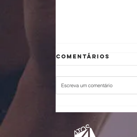
Comentários
Escreva um comentário
Escalando
galhos