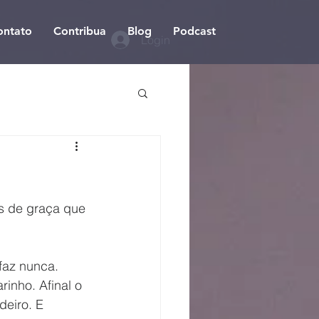
ontato
Contribua
Blog
Podcast
Login
s de graça que 
faz nunca. 
inho. Afinal o 
eiro. E 