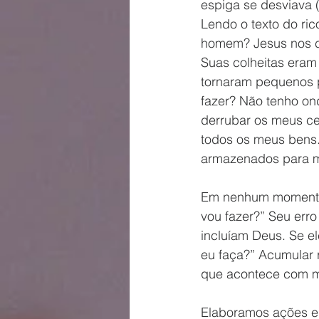
espiga se desviava 
Lendo o texto do ri
homem? Jesus nos c
Suas colheitas eram 
tornaram pequenos 
fazer? Não tenho ond
derrubar os meus cel
todos os meus bens.
armazenados para mu
Em nenhum momento o
vou fazer?” Seu erro
incluíam Deus. Se el
eu faça?” Acumular r
que acontece com m
Elaboramos ações e 