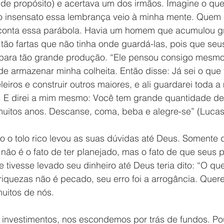
(de propósito) e acertava um dos irmãos. Imagine o que
co insensato essa lembrança veio à minha mente. Quem 
onta essa parábola. Havia um homem que acumulou gr
tão fartas que não tinha onde guardá-las, pois que seus
para tão grande produção. “Ele pensou consigo mesmo
e armazenar minha colheita. Então disse: Já sei o que 
eiros e construir outros maiores, e ali guardarei toda a
 E direi a mim mesmo: Você tem grande quantidade de
itos anos. Descanse, coma, beba e alegre-se” (Lucas
 tolo rico levou as suas dúvidas até Deus. Somente d
 não é o fato de ter planejado, mas o fato de que seus 
e tivesse levado seu dinheiro até Deus teria dito: “O qu
iquezas não é pecado, seu erro foi a arrogância. Quere
uitos de nós.
investimentos, nos escondemos por trás de fundos. P