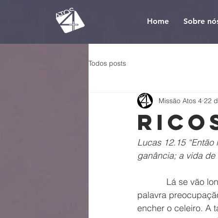
Home
Sobre nó
Todos posts
Missão Atos 4
22 d
Rico
Lucas 12.15 “Então 
ganância; a vida de
            Lá se vão longe os anos da minha infância. Tempos felizes onde não existia a 
palavra preocupação
encher o celeiro. A