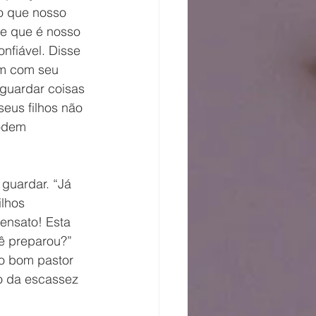
o que nosso 
e que é nosso 
nfiável. Disse 
em com seu 
 guardar coisas 
seus filhos não 
odem 
guardar. “Já 
lhos 
ensato! Esta 
ê preparou?” 
 o bom pastor 
o da escassez 