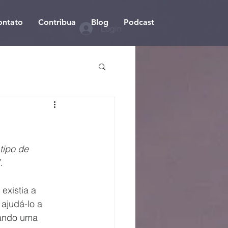
ontato
Contribua
Blog
Podcast
Login
tipo de 
.
ajudá-lo a 
uando uma 