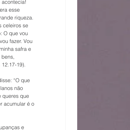
 acontecia! 
era esse 
ande riqueza. 
 celeiros se 
: O que vou 
vou fazer. Vou 
 minha safra e 
 bens, 
 12.17-19).
isse: “O que 
planos não 
e queres que 
r acumular é o 
oupanças e 