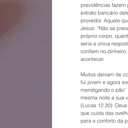
previdências fazem 
extrato bancário de
provedor. Aquele qu
Jesus: “Não se pre
próprio corpo, quan
seria a única respos
confiem no dinheir
acontecer. 
Muitos deixam de co
fui jovem e agora so
mendigando o pão” (
mesma noite a sua v
(Lucas 12.20). Deus
que cuida das ovel
para o conforto da 