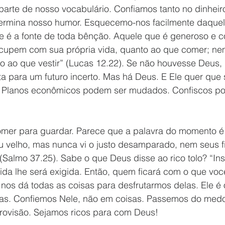
parte de nosso vocabulário. Confiamos tanto no dinheir
termina nosso humor. Esquecemo-nos facilmente daquel
e é a fonte de toda bênção. Aquele que é generoso e co
ocupem com sua própria vida, quanto ao que comer; n
to ao que vestir” (Lucas 12.22). Se não houvesse Deus,
ta para um futuro incerto. Mas há Deus. E Ele quer que 
o. Planos econômicos podem ser mudados. Confiscos p
mer para guardar. Parece que a palavra do momento é 
u velho, mas nunca vi o justo desamparado, nem seus fi
Salmo 37.25). Sabe o que Deus disse ao rico tolo? “Ins
ida lhe será exigida. Então, quem ficará com o que voc
 nos dá todas as coisas para desfrutarmos delas. Ele é
has. Confiemos Nele, não em coisas. Passemos do med
provisão. Sejamos ricos para com Deus!