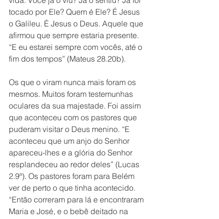
vida. Você já o viu? Já o sentiu? Já foi 
tocado por Ele? Quem é Ele? É Jesus 
o Galileu. É Jesus o Deus. Aquele que 
afirmou que sempre estaria presente. 
“E eu estarei sempre com vocês, até o 
fim dos tempos” (Mateus 28.20b).
Os que o viram nunca mais foram os 
mesmos. Muitos foram testemunhas 
oculares da sua majestade. Foi assim 
que aconteceu com os pastores que 
puderam visitar o Deus menino. “E 
aconteceu que um anjo do Senhor 
apareceu-lhes e a glória do Senhor 
resplandeceu ao redor deles” (Lucas 
2.9ª). Os pastores foram para Belém 
ver de perto o que tinha acontecido. 
“Então correram para lá e encontraram 
Maria e José, e o bebê deitado na 