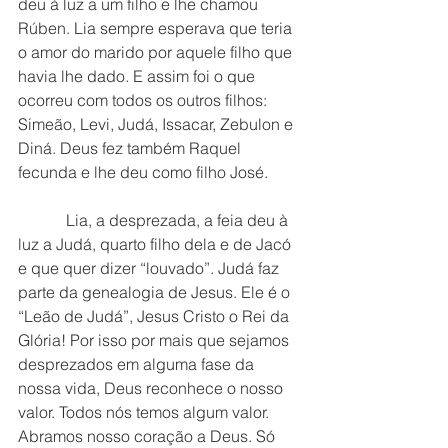
deu à luz a um filho e lhe chamou 
Rúben. Lia sempre esperava que teria 
o amor do marido por aquele filho que 
havia lhe dado. E assim foi o que 
ocorreu com todos os outros filhos: 
Simeão, Levi, Judá, Issacar, Zebulon e 
Diná. Deus fez também Raquel 
fecunda e lhe deu como filho José.
            Lia, a desprezada, a feia deu à 
luz a Judá, quarto filho dela e de Jacó 
e que quer dizer “louvado”. Judá faz 
parte da genealogia de Jesus. Ele é o 
“Leão de Judá”, Jesus Cristo o Rei da 
Glória! Por isso por mais que sejamos 
desprezados em alguma fase da 
nossa vida, Deus reconhece o nosso 
valor. Todos nós temos algum valor. 
Abramos nosso coração a Deus. Só 