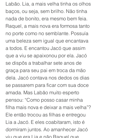
Labão. Lia, a mais velha tinha os olhos 
baços, ou seja, sem brilho. Não tinha 
nada de bonito, era mesmo bem feia. 
Raquel, a mais nova era formosa tanto 
no porte como no semblante. Possuía 
uma beleza sem igual que encantava 
a todos. E encantou Jacó que assim 
que a viu se apaixonou por ela. Jacó 
se dispôs a trabalhar sete anos de 
graça para seu pai em troca da mão 
dela. Jacó contava nos dedos os dias 
se passarem para ficar com sua doce 
amada. Mas Labão muito esperto 
pensou: “Como posso casar minha 
filha mais nova e deixar a mais velha”? 
Ele então trocou as filhas e entregou 
Lia a Jacó. E eles coabitaram, isto é 
dormiram juntos. Ao amanhecer Jacó 
viu que era Lia e não Raquel que 