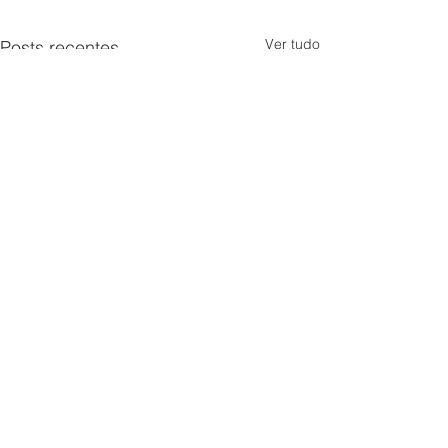
Ver tudo
Posts recentes
Sorry, the checkout page does not
support sharing
Copied to clipboard