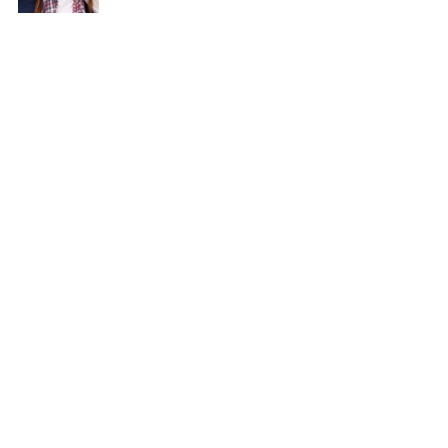
Sorry, the checkout page does not
support sharing
Copied to clipboard
Ver tudo
Posts recentes