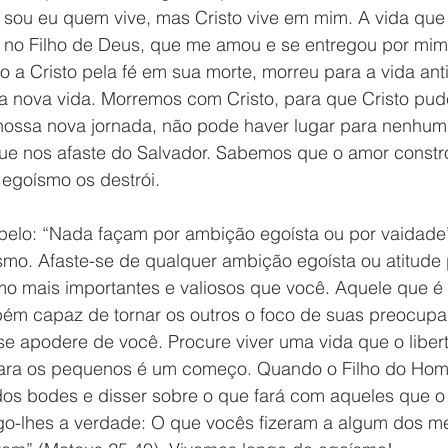
o sou eu quem vive, mas Cristo vive em mim. A vida que
fé no Filho de Deus, que me amou e se entregou por mim
do a Cristo pela fé em sua morte, morreu para a vida ant
a nova vida. Morremos com Cristo, para que Cristo pude
nossa nova jornada, não pode haver lugar para nenhum 
ue nos afaste do Salvador. Sabemos que o amor constró
egoísmo os destrói. 
apelo: “Nada façam por ambição egoísta ou por vaidade”
ísmo. Afaste-se de qualquer ambição egoísta ou atitude
mo mais importantes e valiosos que você. Aquele que é 
ém capaz de tornar os outros o foco de suas preocupa
se apodere de você. Procure viver uma vida que o liber
para os pequenos é um começo. Quando o Filho do Hom
dos bodes e disser sobre o que fará com aqueles que o 
igo-lhes a verdade: O que vocês fizeram a algum dos 