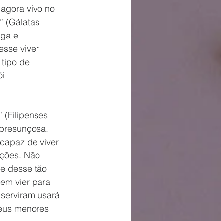
 agora vivo no 
” (Gálatas 
iga e 
sse viver 
tipo de 
i 
 (Filipenses 
 presunçosa. 
capaz de viver 
ções. Não 
te desse tão 
em vier para 
serviram usará 
meus menores 