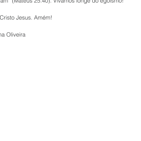
eram” (Mateus 25.40). Vivamos longe do egoísmo!
Cristo Jesus. Amém!
ma Oliveira