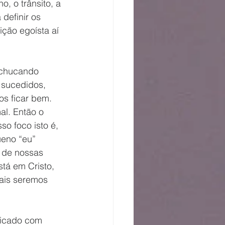
, o trânsito, a 
definir os 
ção egoísta aí 
achucando 
sucedidos, 
s ficar bem. 
l. Então o 
o foco isto é, 
eno “eu” 
 de nossas 
tá em Cristo, 
ais seremos 
ficado com 