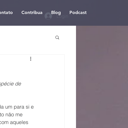
ontato
Contribua
Blog
Podcast
Login
spécie de 
 um para si e 
to não me 
 com aqueles 