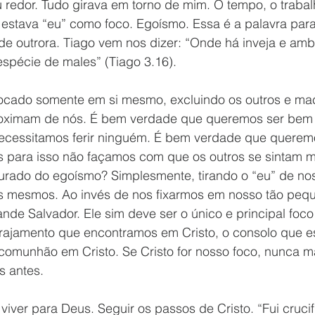
edor. Tudo girava em torno de mim. O tempo, o trabalho
á estava “eu” como foco. Egoísmo. Essa é a palavra para 
 outrora. Tiago vem nos dizer: “Onde há inveja e ambi
spécie de males” (Tiago 3.16). 
 focado somente em si mesmo, excluindo os outros e m
roximam de nós. É bem verdade que queremos ser bem 
ecessitamos ferir ninguém. É bem verdade que queremo
para isso não façamos com que os outros se sintam ma
urado do egoísmo? Simplesmente, tirando o “eu” de noss
ós mesmos. Ao invés de nos fixarmos em nosso tão pequ
de Salvador. Ele sim deve ser o único e principal foco
rajamento que encontramos em Cristo, o consolo que es
 comunhão em Cristo. Se Cristo for nosso foco, nunca m
s antes.
viver para Deus. Seguir os passos de Cristo. “Fui cruci