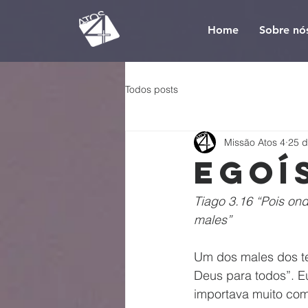
Home
Sobre nó
Todos posts
Missão Atos 4
25 d
Egoí
Tiago 3.16 “Pois ond
males”
Um dos males dos t
Deus para todos”. E
importava muito com