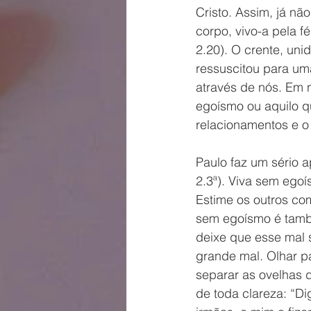
Cristo. Assim, já nã
corpo, vivo-a pela 
2.20). O crente, uni
ressuscitou para um
através de nós. Em 
egoísmo ou aquilo q
relacionamentos e o 
Paulo faz um sério 
2.3ª). Viva sem ego
Estime os outros co
sem egoísmo é tamb
deixe que esse mal 
grande mal. Olhar 
separar as ovelhas 
de toda clareza: “D