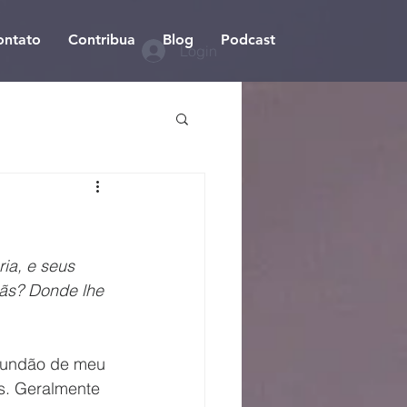
ontato
Contribua
Blog
Podcast
Login
ia, e seus 
mãs? Donde lhe 
mundão de meu 
s. Geralmente 