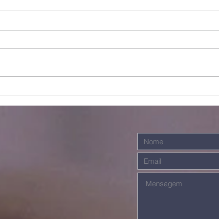
Escalando
Ju
galhos
ma