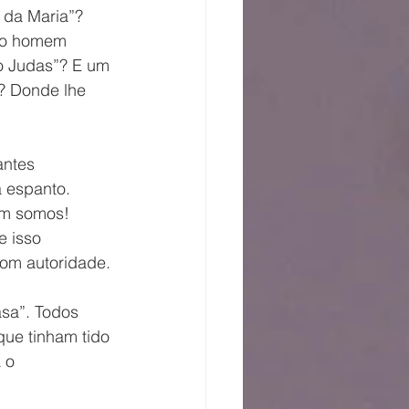
o da Maria”? 
E o homem 
 o Judas”? E um 
s? Donde lhe 
antes 
 espanto. 
em somos!
e isso 
Com autoridade. 
asa”. Todos 
que tinham tido 
 o 