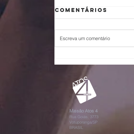
Comentários
Pai
Escreva um comentário
Missão Atos 4
Rua Goiás, 3773
Votuporanga/SP
BRASIL