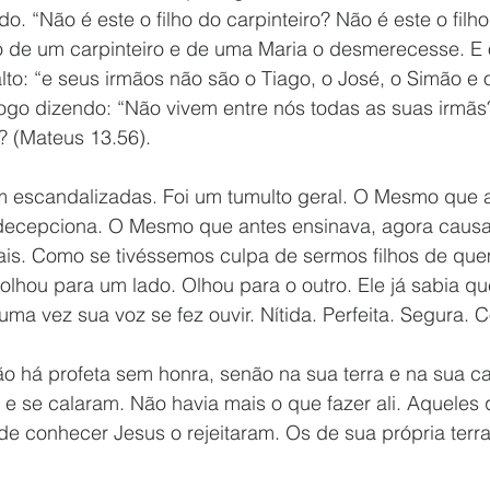
o. “Não é este o filho do carpinteiro? Não é este o filh
ho de um carpinteiro e de uma Maria o desmerecesse. 
lto: “e seus irmãos não são o Tiago, o José, o Simão e
 logo dizendo: “Não vivem entre nós todas as suas irmã
”? (Mateus 13.56).
m escandalizadas. Foi um tumulto geral. O Mesmo que 
decepciona. O Mesmo que antes ensinava, agora causa
is. Como se tivéssemos culpa de sermos filhos de qu
lhou para um lado. Olhou para o outro. Ele já sabia qu
uma vez sua voz se fez ouvir. Nítida. Perfeita. Segura. 
ão há profeta sem honra, senão na sua terra e na sua c
e se calaram. Não havia mais o que fazer ali. Aqueles 
e conhecer Jesus o rejeitaram. Os de sua própria terra