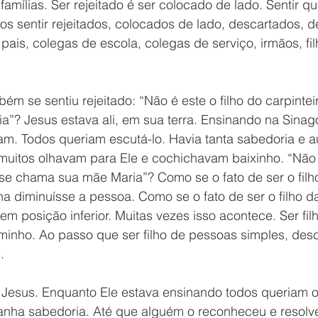
 famílias. Ser rejeitado é ser colocado de lado. Sentir 
 sentir rejeitados, colocados de lado, descartados, 
pais, colegas de escola, colegas de serviço, irmãos, fil
ém se sentiu rejeitado: “Não é este o filho do carpintei
”? Jesus estava ali, em sua terra. Ensinando na Sinag
am. Todos queriam escutá-lo. Havia tanta sabedoria e a
muitos olhavam para Ele e cochichavam baixinho. “Não é
 se chama sua mãe Maria”? Como se o fato de ser o filh
na diminuísse a pessoa. Como se o fato de ser o filho d
m posição inferior. Muitas vezes isso acontece. Ser fi
minho. Ao passo que ser filho de pessoas simples, des
.
Jesus. Enquanto Ele estava ensinando todos queriam ou
ha sabedoria. Até que alguém o reconheceu e resolveu 