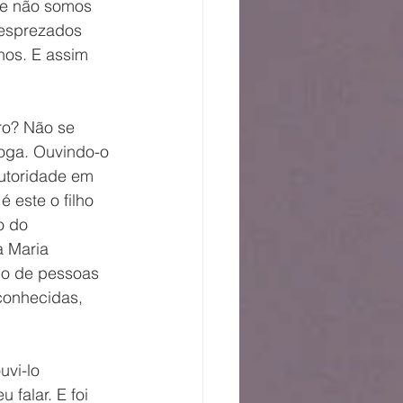
que não somos 
desprezados 
hos. E assim 
ro? Não se 
oga. Ouvindo-o 
utoridade em 
 este o filho 
o do 
a Maria 
lho de pessoas 
conhecidas, 
vi-lo 
falar. E foi 