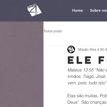
Home
Sobre nó
Todos posts
Missão Atos 4
30 d
Ele 
Mateus 13.55 “Não é
irmãos, Tiago, José
vem, pois, tudo isto”
Elas são muitas. P
Deus”. São crianças